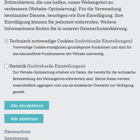
49179 Ostercappeln
Drittanbietern, die uns helfen, unser Webangebot zu
verbessern (Website-Optimierung). Für die Verwendung
vertreten durch ihren Vorsitzenden, Andreas Wöstemeyer.
bestimmter Dienste, benötigen wir Ihre Einwilligung. Ihre
Einwilligung können Sie jederzeit widerrufen. Weitere
Sie erreichen uns wie folgt:
Informationen finden Sie in unserer Datenschutzerklärung.
E-Mail:
info@cdu-ostercappeln.de
Technisch notwendige Cookies (
Individuelle Einstellungen
)
Gestaltung, Technische Betreuung und Umsetzung
Notwendige Cookies ermöglichen grundlegende Funktionen und sind für
Union Betriebs-GmbH
das einwandfreie Funktionieren der Website notwendig.
Egermannstr. 2
53359 Rheinbach
Statistik (
Individuelle Einstellungen
)
Telefon (02226) 802-0
Zur Website-Optimierung erheben wir Daten, die bereits für die technische
Telefax (02226) 802-111
Bereitstellung des Webangebots erforderlich sind. Solche Daten werden
E-Mail:
https://www.ubg365.de/websupport
ausschließlich aggregiert und uns als statistische Übersicht zur Verfügung
www.ubg365.de
gestellt.
Bei dem Inhalt unserer Internetseiten handelt es sich um
urheberrechtlich geschützte Werke. Der Anbieter gestattet
die Übernahme von Texten in Datenbestände, die
ausschließlich für den privaten Gebrauch eines Nutzers
bestimmt sind. Die Übernahme und Nutzung der Daten zu
Datenschutz
anderen Zwecken bedarf einer schriftlichen Zustimmung.
Impressum