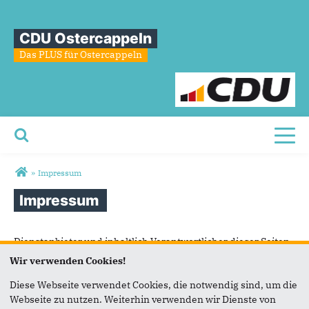
CDU Ostercappeln
Das PLUS für Ostercappeln
Toggl
Sie sind hier
»
Impressum
Impressum
Dienstanbieter und inhaltlich Verantwortlicher dieser Seiten
ist
Wir verwenden Cookies!
CDU Ostercappeln
Diese Webseite verwendet Cookies, die notwendig sind, um die
Többen Garten 13
Webseite zu nutzen. Weiterhin verwenden wir Dienste von